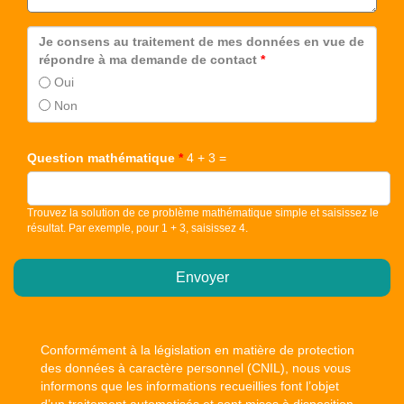
Je consens au traitement de mes données en vue de
répondre à ma demande de contact
*
Oui
Non
Question mathématique
*
4 + 3 =
Trouvez la solution de ce problème mathématique simple et saisissez le
résultat. Par exemple, pour 1 + 3, saisissez 4.
Conformément à la législation en matière de protection
des données à caractère personnel (CNIL), nous vous
informons que les informations recueillies font l’objet
d’un traitement automatisés et sont mises à disposition